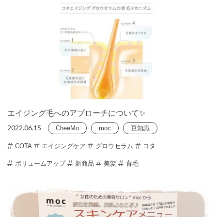
エイジング毛へのアプローチについて✨
2022.06.15
CheeMo
moc
豆知識
COTA
エイジングケア
グロウセラム
コタ
ボリュームアップ
新商品
美髪
育毛