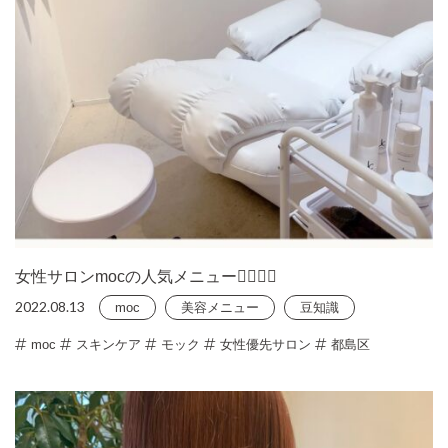
女性サロンmocの人気メニュー🧖🏻‍♀️✨
2022.08.13
moc
美容メニュー
豆知識
moc
スキンケア
モック
女性優先サロン
都島区