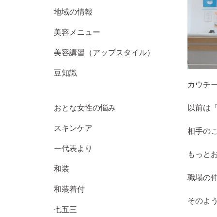
地域の情報
美容メニュー
美容講習（アップスタイル）
豆知識
カウチ
おとな女性の悩み
以前は
スキンケア
相手の
ー代表より
もっと
和装
職場の
和装着付
そのよ
七五三