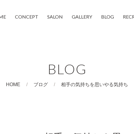
ME
CONCEPT
SALON
GALLERY
BLOG
REC
moc 蒲生4丁目店
moc 都島店
和装着付け
CheeMo
COUCH
BLOG
HOME
ブログ
相手の気持ちを思いやる気持ち