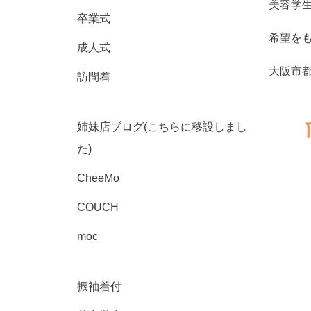
美容学
卒業式
希望を
成人式
大阪市
訪問着
姉妹店ブログ(こちらに移設しまし
た)
CheeMo
COUCH
moc
振袖着付