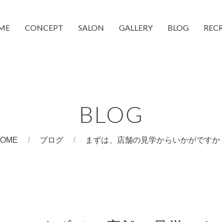
ME
CONCEPT
SALON
GALLERY
BLOG
REC
moc 蒲生4丁目店
moc 都島店
和装着付け
CheeMo
COUCH
BLOG
OME
ブログ
まずは、店舗の見学からいかがですか