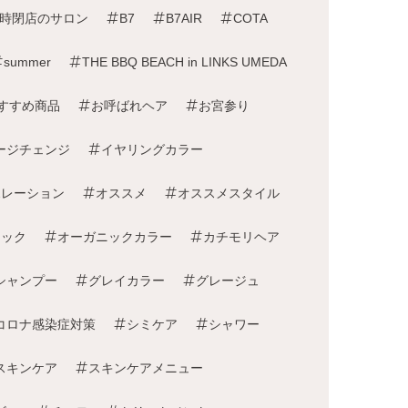
8時閉店のサロン
B7
B7AIR
COTA
summer
THE BBQ BEACH in LINKS UMEDA
すすめ商品
お呼ばれヘア
お宮参り
ージチェンジ
イヤリングカラー
ポレーション
オススメ
オススメスタイル
ニック
オーガニックカラー
カチモリヘア
シャンプー
グレイカラー
グレージュ
コロナ感染症対策
シミケア
シャワー
スキンケア
スキンケアメニュー