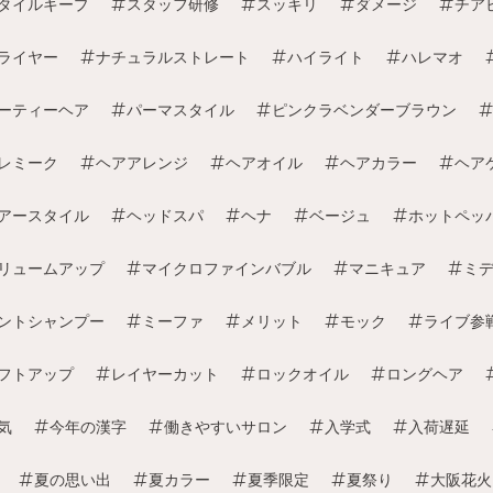
タイルキープ
スタッフ研修
スッキリ
ダメージ
チア
ライヤー
ナチュラルストレート
ハイライト
ハレマオ
ーティーヘア
パーマスタイル
ピンクラベンダーブラウン
レミーク
ヘアアレンジ
ヘアオイル
ヘアカラー
ヘア
アースタイル
ヘッドスパ
ヘナ
ベージュ
ホットペッ
リュームアップ
マイクロファインバブル
マニキュア
ミ
ントシャンプー
ミーファ
メリット
モック
ライブ参
フトアップ
レイヤーカット
ロックオイル
ロングヘア
気
今年の漢字
働きやすいサロン
入学式
入荷遅延
夏の思い出
夏カラー
夏季限定
夏祭り
大阪花火