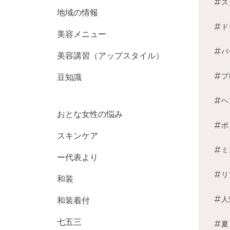
ス
地域の情報
ド
美容メニュー
パ
美容講習（アップスタイル）
プ
豆知識
ヘ
おとな女性の悩み
ボ
スキンケア
ミ
ー代表より
リ
和装
人
和装着付
七五三
夏