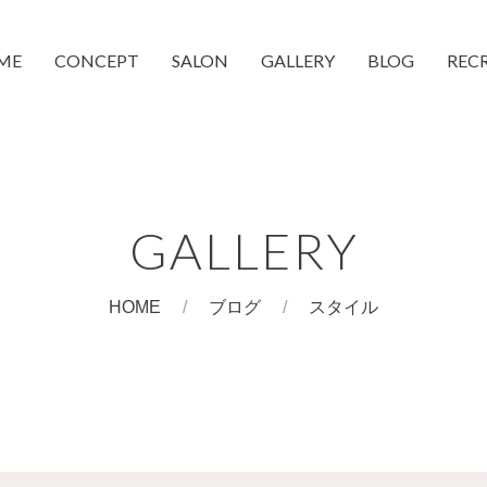
ME
CONCEPT
SALON
GALLERY
BLOG
REC
moc 蒲生4丁目店
moc 都島店
和装着付け
CheeMo
COUCH
GALLERY
HOME
ブログ
スタイル