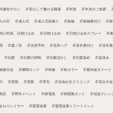
性優先サロン
安心して働ける職場
対策
年末のご挨拶
人の日
成人式
成人式前撮り
振袖
振袖着付け
新
焼け対策、日焼け止め
日焼け止め
日焼け止めスプレー
雨
森ノ宮
次回予約
浴衣ヘア
浴衣着付け
浴衣着
白髪
白髪の抑制
白髪ぼかし
白髪染め
盆休み
物展示会
瞬間ロック
研修
秋カラー
紫外線ダメージ
白
美肌
美髪
育毛
自由が丘クリニック
花火大会
島区
野外イベント
静電気
韓国風カット
頭皮クレン
まわりレイヤー
髪質改善
髪質改善トリートメント