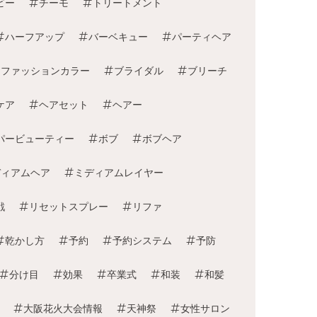
ビー
チーモ
トリートメント
ハーフアップ
バーベキュー
パーティヘア
ファッションカラー
ブライダル
ブリーチ
ケア
ヘアセット
ヘアー
パービューティー
ボブ
ボブヘア
ディアムヘア
ミディアムレイヤー
戦
リセットスプレー
リファ
乾かし方
予約
予約システム
予防
分け目
効果
卒業式
和装
和髪
大阪花火大会情報
天神祭
女性サロン