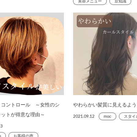
美容メニュー
豆知識
トコントロール ～女性のシ
やわらかい髪質に見えるよう
カットが得意な理由～
2021.09.12
moc
スタイ
13
o
お客様の声