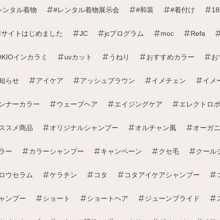
レンタル着物
#レンタル着物展示会
#和装
#着付け
1
Cサイトはじめました
JC
jcプログラム
moc
Refa
OKIOインカラミ
uvカット
うねり
おすすめカラー
お
知らせ
アイケア
アッシュブラウン
イメチェン
イメ
ンナーカラー
ウェーブヘア
エイジングケア
エレクトロ
ススメ商品
オリジナルシャンプー
オルチャン風
オーガ
ラー
カラーシャンプー
キャンペーン
クセ毛
クール
ロウセラム
ケラチン
コタ
コタアイケアシャンプー
ャンプー
ショート
ショートヘア
ジューンブライド