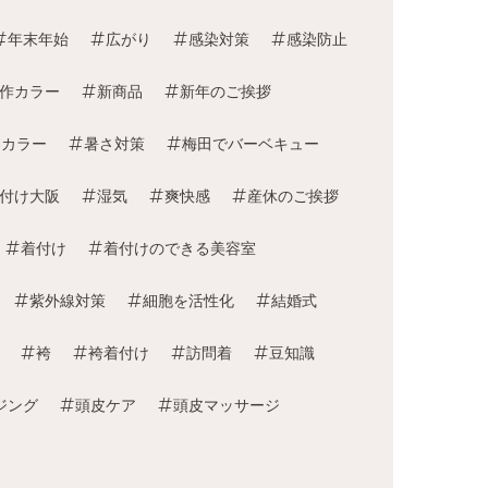
年末年始
広がり
感染対策
感染防止
作カラー
新商品
新年のご挨拶
春カラー
暑さ対策
梅田でバーベキュー
付け大阪
湿気
爽快感
産休のご挨拶
着付け
着付けのできる美容室
紫外線対策
細胞を活性化
結婚式
袴
袴着付け
訪問着
豆知識
ジング
頭皮ケア
頭皮マッサージ