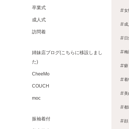
卒業式
女
成人式
成
訪問着
日
梅
姉妹店ブログ(こちらに移設しまし
た)
癖
CheeMo
着
COUCH
美
moc
都
振袖着付
顔