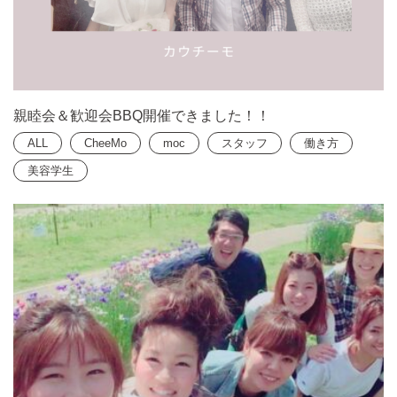
親睦会＆歓迎会BBQ開催できました！！
ALL
CheeMo
moc
スタッフ
働き方
美容学生