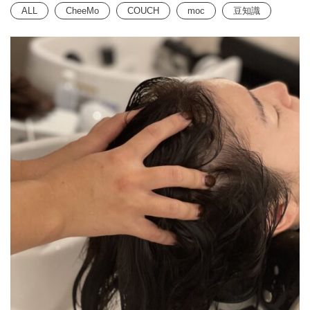
ALL
CheeMo
COUCH
moc
豆知識