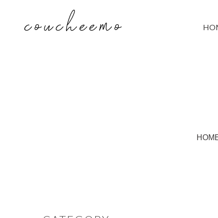
HO
HOM