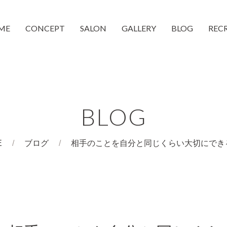
ME
CONCEPT
SALON
GALLERY
BLOG
REC
moc 蒲生4丁目店
moc 都島店
和装着付け
CheeMo
COUCH
BLOG
E
ブログ
相手のことを自分と同じくらい大切にでき