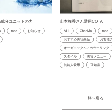
毛成分ユニットの力
山本舞香さん愛用COTA
o
moc
お知らせ
ALL
CheeMo
moc
おすすめ美容商品
お客様
オーガニックヘアカラーリング
スタイル
美容メニュー
芸能人愛用
豆知識
一覧へ戻る