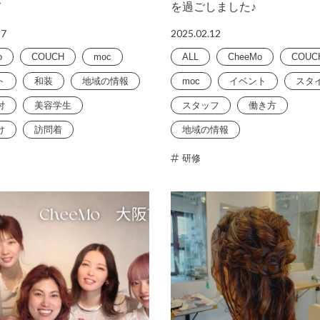
て
を過ごしました♪
27
2025.02.12
o
COUCH
moc
ALL
CheeMo
COUC
ト
和装
地域の情報
moc
イベント
スタ
付
美容学生
スタッフ
働き方
け
訪問着
地域の情報
研修