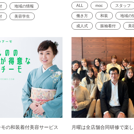
ALL
moc
スタッフ
付
地域の情報
働き方
和装
地域の
付
美容学生
成人式
振袖着付
美
ーモの和装着付美容サービス
月曜は全店舗合同研修で楽し