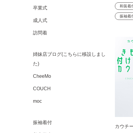
和装着
卒業式
振袖着
成人式
訪問着
姉妹店ブログ(こちらに移設しまし
た)
CheeMo
COUCH
moc
振袖着付
カウチ