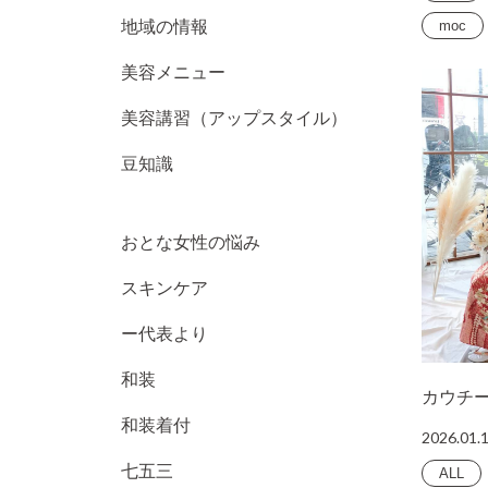
moc
地域の情報
美容メニュー
美容講習（アップスタイル）
豆知識
おとな女性の悩み
スキンケア
ー代表より
和装
カウチ
和装着付
2026.01.
七五三
ALL