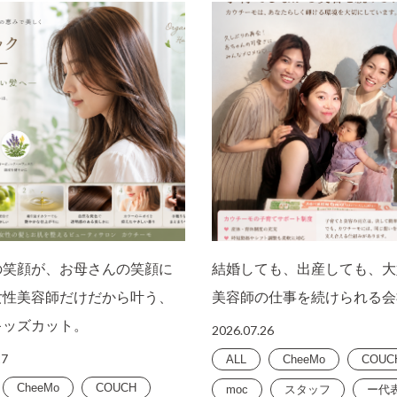
の笑顔が、お母さんの笑顔に
結婚しても、出産しても、大
女性美容師だけだから叶う、
美容師の仕事を続けられる会
キッズカット。
2026.07.26
27
ALL
CheeMo
COUC
CheeMo
COUCH
moc
スタッフ
ー代