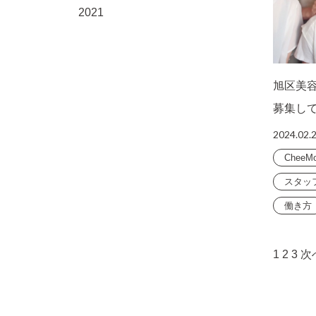
2021
旭区美容
募集し
2024.02.
CheeM
スタッ
働き方
1
2
3
次