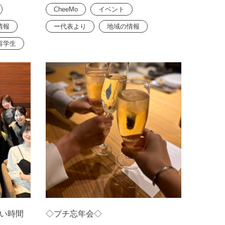
CheeMo
イベント
情報
ー代表より
地域の情報
容学生
い時間
◇プチ忘年会◇