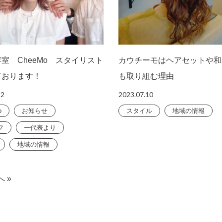
室 CheeMo スタイリスト
カウチーモはヘアセットや和
ております！
も取り組む理由
22
2023.07.10
o
お知らせ
スタイル
地域の情報
フ
ー代表より
地域の情報
へ »