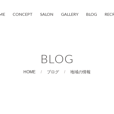
ME
CONCEPT
SALON
GALLERY
BLOG
REC
moc 蒲生4丁目店
moc 都島店
和装着付け
CheeMo
COUCH
BLOG
HOME
ブログ
地域の情報