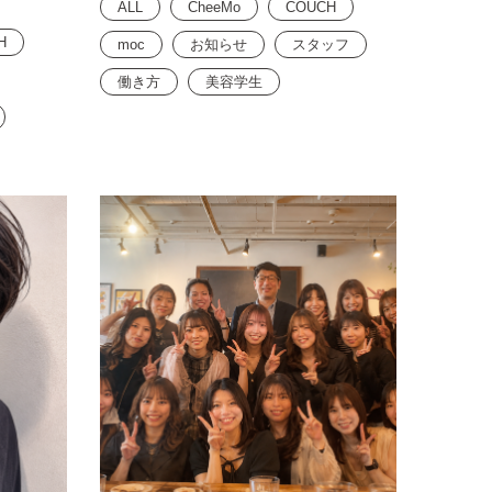
ALL
CheeMo
COUCH
H
moc
お知らせ
スタッフ
働き方
美容学生