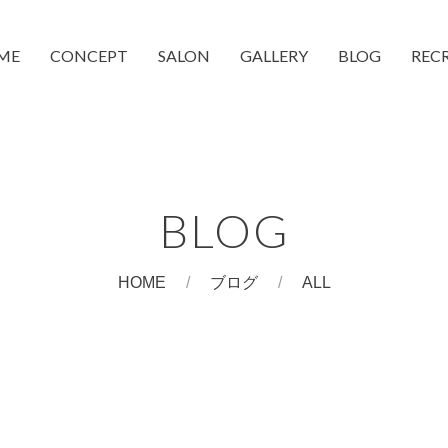
ME
CONCEPT
SALON
GALLERY
BLOG
REC
moc 蒲生4丁目店
moc 都島店
和装着付け
CheeMo
COUCH
BLOG
HOME
ブログ
ALL