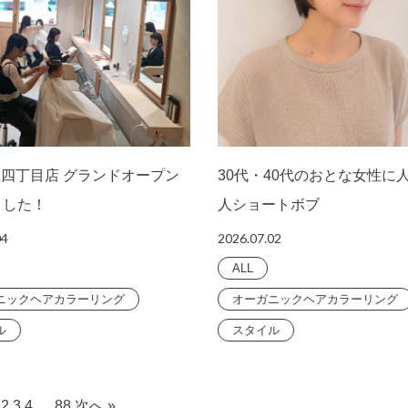
生四丁目店 グランドオープン
30代・40代のおとな女性に
ました！
人ショートボブ
04
2026.07.02
ALL
ニックヘアカラーリング
オーガニックヘアカラーリング
ル
スタイル
2
3
4
…
88
次へ »