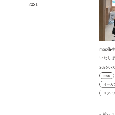
2021
moc蒲
いたし
2026.07.
moc
オーガ
スタイ
« 前へ
1