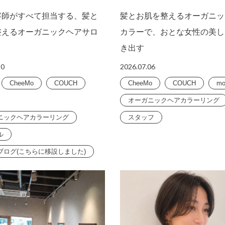
容師がすべて担当する、髪と
髪とお肌を整えるオーガニッ
整えるオーガニックヘアサロ
カラーで、おとな女性の美し
き出す
10
2026.07.06
CheeMo
COUCH
CheeMo
COUCH
mo
オーガニックヘアカラーリング
ニックヘアカラーリング
スタッフ
ル
ブログ(こちらに移設しました)