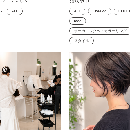
カラーで美しく
2026.07.15
17
ALL
ALL
CheeMo
COUC
moc
オーガニックヘアカラーリング
スタイル