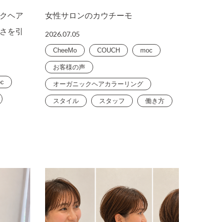
クヘア
女性サロンのカウチーモ
さを引
2026.07.05
CheeMo
COUCH
moc
お客様の声
c
オーガニックヘアカラーリング
スタイル
スタッフ
働き方