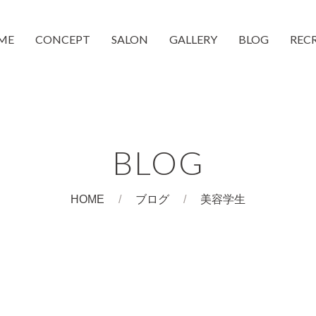
ME
CONCEPT
SALON
GALLERY
BLOG
REC
moc 蒲生4丁目店
moc 都島店
和装着付け
CheeMo
COUCH
BLOG
HOME
ブログ
美容学生