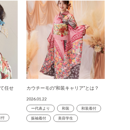
て任せ
カウチーモの“和装キャリア”とは？
2026.01.22
ー代表より
和装
和装着付
着付
振袖着付
美容学生