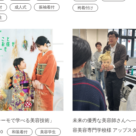
付
成人式
振袖着付
袴着付け
生
チーモで学べる美容技術」
未来の優秀な美容師さんへ―
容美容専門学校様 アップス
20
和装着付
美容学生