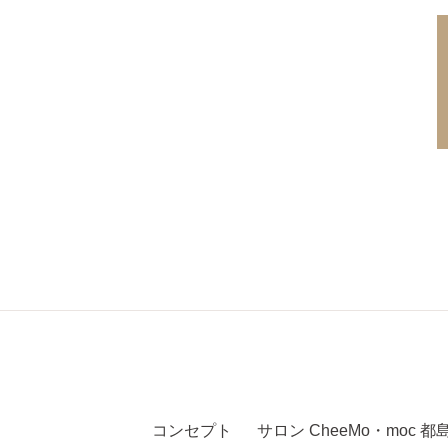
コンセプト
サロン
CheeMo
・
moc 都