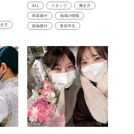
ALL
スタッフ
働き方
和装着付
地域の情報
き方
振袖着付
美容学生