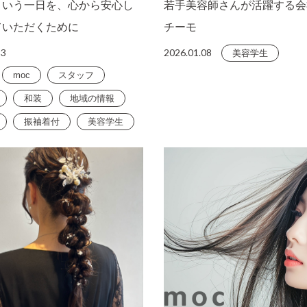
という一日を、心から安心し
若手美容師さんが活躍する会
ていただくために
チーモ
13
2026.01.08
美容学生
moc
スタッフ
和装
地域の情報
振袖着付
美容学生