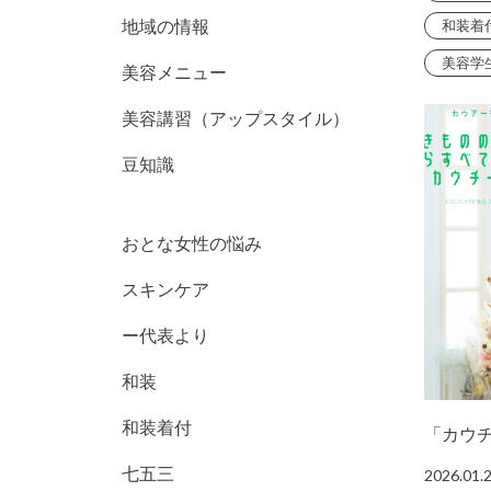
和装着
地域の情報
美容学
美容メニュー
美容講習（アップスタイル）
豆知識
おとな女性の悩み
スキンケア
ー代表より
和装
和装着付
「カウ
七五三
2026.01.