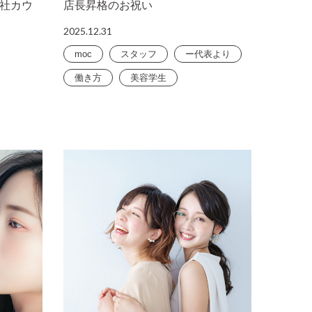
社カウ
店長昇格のお祝い
2025.12.31
moc
スタッフ
ー代表より
働き方
美容学生