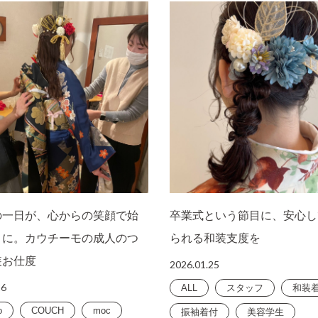
の一日が、心からの笑顔で始
卒業式という節目に、安心し
うに。カウチーモの成人のつ
られる和装支度を
装お仕度
2026.01.25
26
ALL
スタッフ
和装
o
COUCH
moc
振袖着付
美容学生