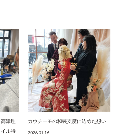
 高津理
カウチーモの和装支度に込めた想い
タイル特
2026.01.16