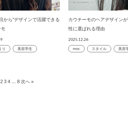
目から“デザインで活躍できる
カウチーモのヘアデザインが
ーモ
性に選ばれる理由
29
2025.12.26
より
美容学生
moc
スタイル
美容
2
3
4
…
8
次へ »