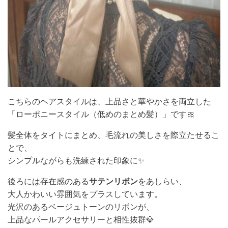
こちらのヘアスタイルは、上品さと華やかさを両立した
「ローポニースタイル（低めのまとめ髪）」です🎀
髪全体をタイトにまとめ、毛流れの美しさを際立たせるこ
とで、
シンプルながらも洗練された印象に✨
後ろには存在感のある
サテンリボン
をあしらい、
大人かわいい雰囲気をプラスしています。
光沢のあるベージュトーンのリボンが、
上品なパールアクセサリーと相性抜群💎