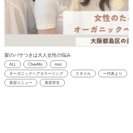
髪のパサつきは大人女性の悩み
ALL
CheeMo
moc
オーガニックヘアカラーリング
スタイル
ー代表より
美容メニュー
美容学生