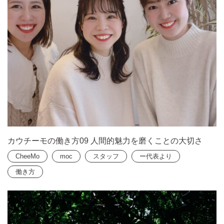
カウチーモの働き方09 人間的魅力を磨くことの大切さ
CheeMo
moc
スタッフ
ー代表より
働き方