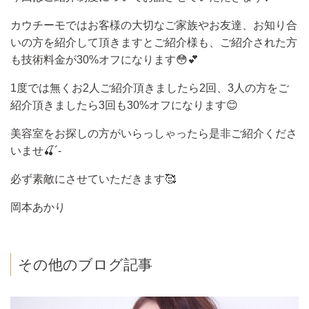
カウチーモではお客様の大切なご家族やお友達、お知り合
いの方を紹介して頂きますとご紹介様も、ご紹介された方
も技術料金が
30%
オフになります
😳💕
1
度では無くお
2
人ご紹介頂きましたら
2
回、
3
人の方をご
紹介頂きましたら
3
回も
30%
オフになります
😊
美容室をお探しの方がいらっしゃったら是非ご紹介くださ
いませ
🍒
´-
必ず素敵にさせていただきます
🥰
岡本あかり
その他のブログ記事