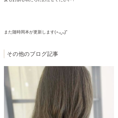
また随時岡本が更新します(⋆ᴗ͈ˬᴗ͈)”
その他のブログ記事