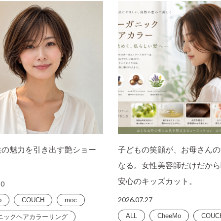
性の魅力を引き出す艶ショー
子どもの笑顔が、お母さんの
なる。女性美容師だけだから
安心のキッズカット。
30
2026.07.27
o
COUCH
moc
ALL
CheeMo
COUC
ニックヘアカラーリング