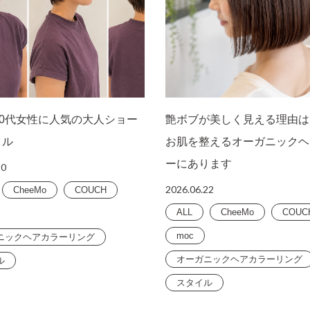
40代女性に人気の大人ショー
艶ボブが美しく見える理由は
イル
お肌を整えるオーガニックヘ
ーにあります
30
2026.06.22
CheeMo
COUCH
ALL
CheeMo
COUC
moc
ニックヘアカラーリング
オーガニックヘアカラーリング
ル
スタイル