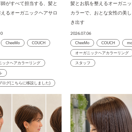
容師がすべて担当する、髪と
髪とお肌を整えるオーガニッ
整えるオーガニックヘアサロ
カラーで、おとな女性の美し
き出す
10
2026.07.06
CheeMo
COUCH
CheeMo
COUCH
mo
オーガニックヘアカラーリング
ニックヘアカラーリング
スタッフ
ル
ブログ(こちらに移設しました)