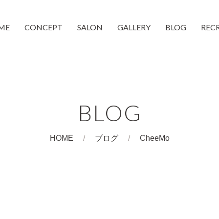
ME
CONCEPT
SALON
GALLERY
BLOG
REC
moc 蒲生4丁目店
moc 都島店
和装着付け
CheeMo
COUCH
BLOG
HOME
ブログ
CheeMo