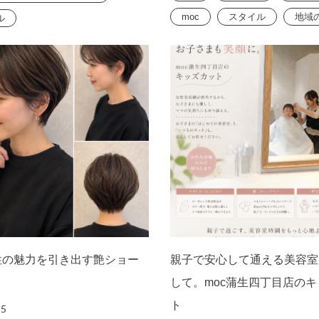
moc
スタイル
地域
ル
性の魅力を引き出す艶ショー
親子で安心して通える美容室
して。moc蒲生四丁目店の
ト
15