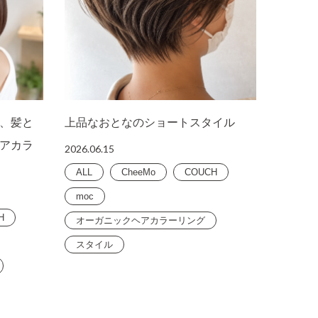
、髪と
上品なおとなのショートスタイル
アカラ
2026.06.15
ALL
CheeMo
COUCH
moc
H
オーガニックヘアカラーリング
スタイル