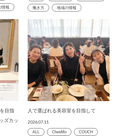
の情報
働き方
地域の情報
を目指
人で選ばれる美容室を目指して
キッズカッ
2026.07.11
ALL
CheeMo
COUCH