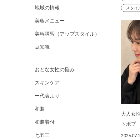
地域の情報
スタイ
美容メニュー
美容講習（アップスタイル）
豆知識
おとな女性の悩み
スキンケア
ー代表より
和装
大人女
和装着付
トボブ
七五三
2026.07.