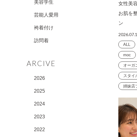
美容学生
女性美
お肌を
芸能人愛用
ン
袴着付け
2026.07.
訪問着
ALL
moc
ARCIVE
オーガ
スタイ
2026
姉妹店
2025
2024
2023
2022