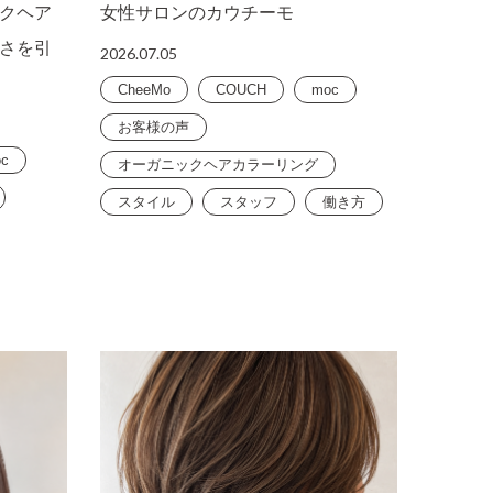
クヘア
女性サロンのカウチーモ
さを引
2026.07.05
CheeMo
COUCH
moc
お客様の声
c
オーガニックヘアカラーリング
スタイル
スタッフ
働き方