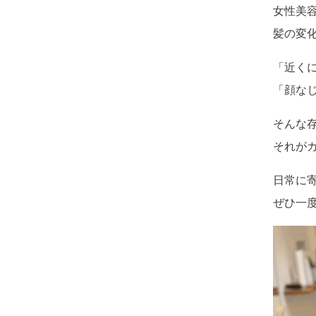
女性美
髪の変
「近く
「顔な
そんな
それが
日常に
ぜひ一