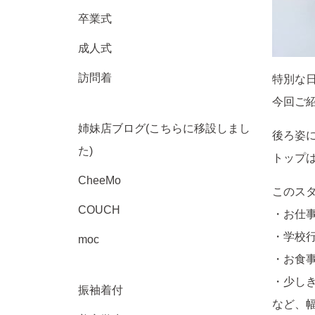
卒業式
成人式
訪問着
特別な
今回ご
姉妹店ブログ(こちらに移設しまし
後ろ姿
た)
トップ
CheeMo
このス
COUCH
・お仕
・学校
moc
・お食
・少し
振袖着付
など、