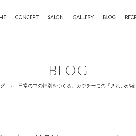
ME
CONCEPT
SALON
GALLERY
BLOG
REC
moc 蒲生4丁目店
moc 都島店
和装着付け
CheeMo
COUCH
BLOG
グ
日常の中の特別をつくる。カウチーモの「きれいが続