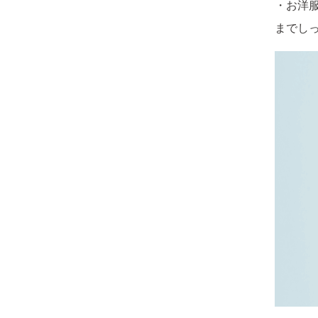
・お洋
までし