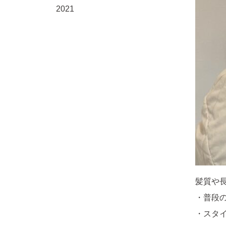
2021
髪質や
・普段
・スタ