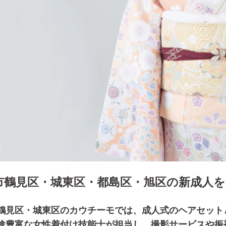
市鶴見区・城東区・都島区・旭区の新成人
鶴見区・城東区のカウチーモでは、成人式のヘアセットと振
験豊富な女性着付け技能士が担当し、撮影サービスや振