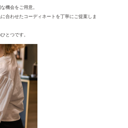
別な機会をご用意。
色に合わせたコーディネートを丁寧にご提案しま
のひとつです。