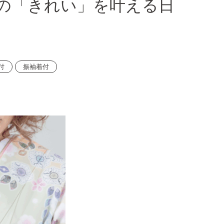
の「きれい」を叶える日
付
振袖着付