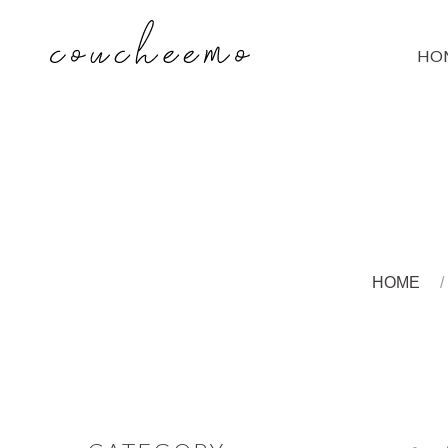
HO
HOME