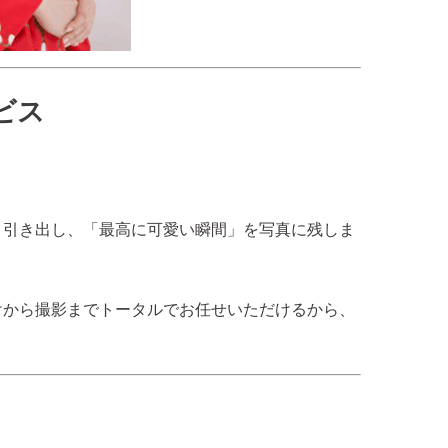
ビス
く引き出し、「最高に可愛い瞬間」を写真に残しま
けから撮影までトータルでお任せいただけるから、