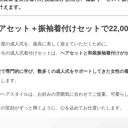
叶えます。
ヘアセット＋振袖着付けセットで22,00
一度の成人式を、最高に美しく迎えていただくために。
ーモの成人式着付けセットは、
ヘアセットと和装振袖着付けがセッ
校で専門的に学び、数多くの成人式をサポートしてきた女性の
出します。
やヘアスタイルは、お好みの雰囲気に合わせてご提案。可愛ら
日の笑顔がずっと輝くように、心を込めてお仕度いたします。