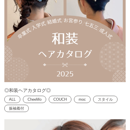
◎和装ヘアカタログ◎
ALL
CheeMo
COUCH
moc
スタイル
振袖着付