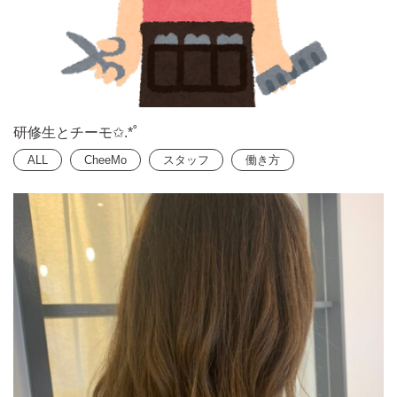
研修生とチーモ✩.*˚
ALL
CheeMo
スタッフ
働き方