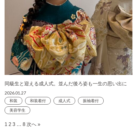
同級生と迎える成人式。並んだ後ろ姿も一生の思い出に
2026.01.27
和装
和装着付
成人式
振袖着付
美容学生
1
2
3
…
8
次へ »