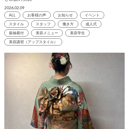
2026.02.09
ALL
お客様の声
お知らせ
イベント
スタイル
スタッフ
働き方
成人式
振袖着付
美容メニュー
美容学生
美容講習（アップスタイル）