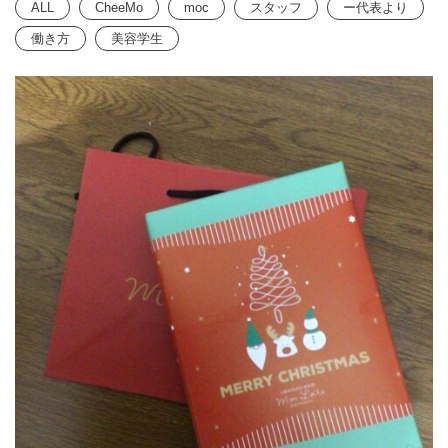
ALL
CheeMo
moc
スタッフ
ー代表より
働き方
美容学生