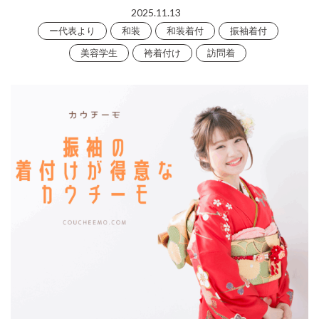
2025.11.13
ー代表より
和装
和装着付
振袖着付
美容学生
袴着付け
訪問着